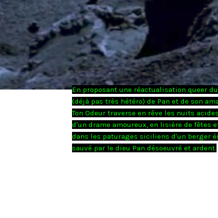
En proposant une réactualisation queer d
(déjà pas très hétéro) de Pan et de son am
Ton Odeur traverse en rêve les nuits acide
d'un drame amoureux, en lisière de fêtes e
dans les paturages siciliens d'un berger 
sauvé par le dieu Pan désoeuvré et ardent.