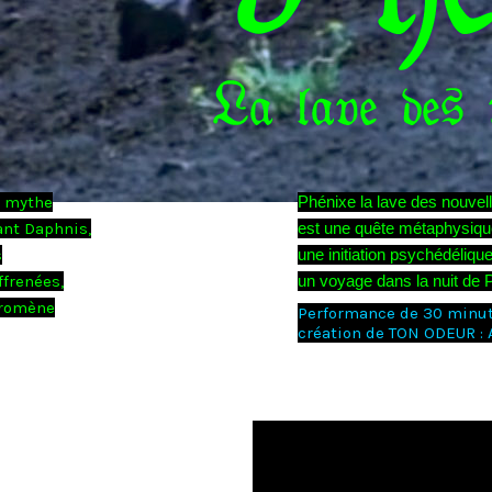
u mythe
Phénixe la lave des nouvel
ant Daphnis,
est une quête métaphysiqu
s
une initiation psychédéliqu
ffrenées,
un voyage dans la nuit de 
éromène
Performance de 30 minute
création de TON ODEUR : 