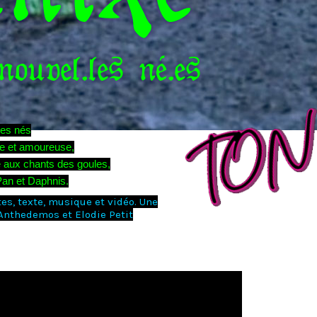
les nés
e et amoureuse,
e aux chants des goules,
Pan et Daphnis.
s, texte, musique et vidéo. Une
Anthedemos et Elodie Petit